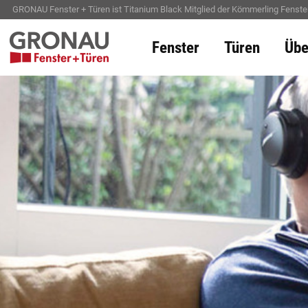
GRONAU Fenster + Türen ist Titanium Black Mitglied der Kömmerling Fenster
Fenster
Türen
Übe