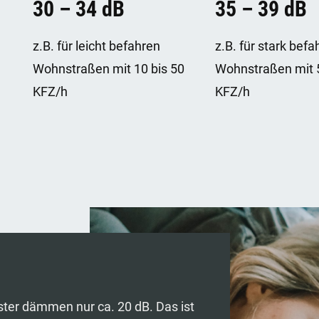
30 – 34 dB
35 – 39 dB
z.B. für leicht befahren
z.B. für stark befa
Wohnstraßen mit 10 bis 50
Wohnstraßen mit 5
KFZ/h
KFZ/h
ster dämmen nur ca. 20 dB. Das ist