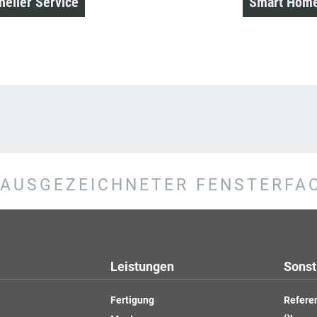
neller Service
Smart Hom
AUSGEZEICHNETER FENSTERFA
Leistungen
Sonst
Fertigung
Refere