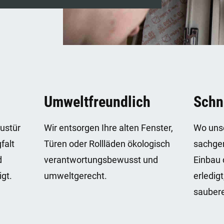
Umweltfreundlich
Schn
austür
Wir entsorgen Ihre alten Fenster,
Wo unse
falt
Türen oder Rollläden ökologisch
sachger
d
verantwortungsbewusst und
Einbau 
igt.
umweltgerecht.
erledig
saubere