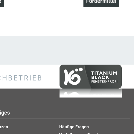
e
Fördermittel
CHBETRIEB
iges
nzen
Häufige Fragen